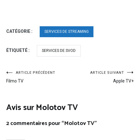
CATÉGORIE :
SERVICES DE STREAMING
ÉTIQUETÉ :
SERVICES DE SVOD
Navigation
ARTICLE PRÉCÉDENT
ARTICLE SUIVANT
Filmo TV
Apple TV+
de
l’article
Avis sur Molotov TV
2 commentaires pour “
Molotov TV
”