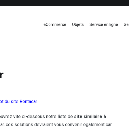
eCommerce
Objets
Service en ligne
Se
r
t du site Rentacar
uvrez vite ci-dessous notre liste de
site similaire à
car, ces solutions devraient vous convenir également car