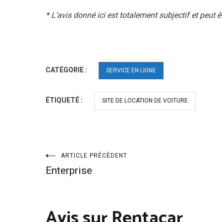
* L'avis donné ici est totalement subjectif et peut 
CATÉGORIE :
SERVICE EN LIGNE
ÉTIQUETÉ :
SITE DE LOCATION DE VOITURE
Navigation
ARTICLE PRÉCÉDENT
Enterprise
de
l’article
Avis sur Rentacar